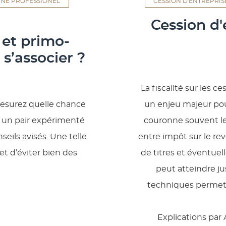
INE PROFESSIONEL
CESSION D'ENTREPRIS
Cession d'
 et primo-
s’associer ?
La fiscalité sur les 
mesurez quelle chance
un enjeu majeur pour
, un pair expérimenté
couronne souvent le tr
eils avisés. Une telle
entre impôt sur le rev
et d’éviter bien des
de titres et éventuell
peut atteindre ju
techniques permetta
Explications par