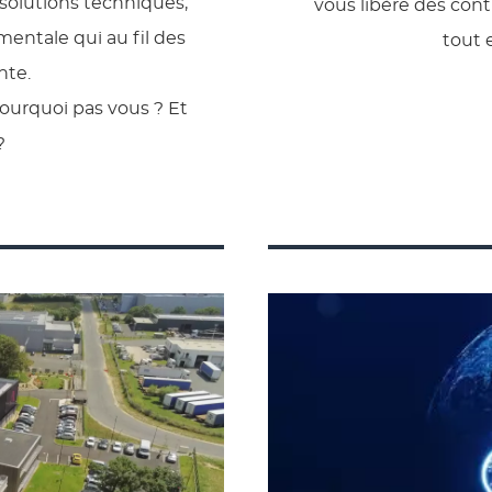
solutions techniques,
vous libère des con
mentale qui au fil des
tout 
nte.
Pourquoi pas vous ? Et
?