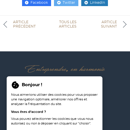
Facebook
Twitter
LinkedIn
ARTICLE
TOUS LES
ARTICLE
PRÉCÉDENT
ARTICLES
SUIVANT
02 97 57 51 47
Bonjour !
Nous rejoindre
Nous aimerions utiliser des cookies pour vous proposer
Nous contacter
une navigation optimale, améliorer nos offres et
analyser la fréquentation du site.
Mentions légales
Vous êtes d‘accord ?
Préférences de cookies
Vous pouvez sélectionner les cookies que vous nous
autorisez ou non à déposer en cliquant sur "choisir".
Plan du site