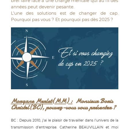
bref faire face à une charge mentale qui au fil des
années peut devenir pesante.
L’une des solutions est de changer de cap.
Pourquoi pas vous ? Et pourquoi pas dès 2025 ?
Morgane Merlet(MM) :
Monsieur Boris
Christel(BC), pouvez-vous vous présenter ?
BC : Depuis 2010, j’ai le plaisir de travailler dans l’univers de la
transmission d’entreprise. Catherine BEAUVILLAIN et moi