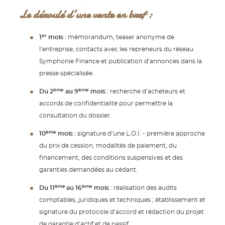
Le déroulé d’une vente en bref :
er
1
mois :
mémorandum, teaser anonyme de
l’entreprise, contacts avec les repreneurs du réseau
Symphonie Finance et publication d’annonces dans la
presse spécialisée.
ème
ème
Du 2
au 9
mois
:
recherche d’acheteurs et
accords de confidentialité pour permettre la
consultation du dossier.
ème
10
mois :
signature d’une L.O.I. - première approche
du prix de cession, modalités de paiement, du
financement, des conditions suspensives et des
garanties demandées au cédant.
ème
ème
Du 11
au 16
mois :
réalisation des audits
comptables, juridiques et techniques ; établissement et
signature du protocole d’accord et rédaction du projet
de garantie d’actif et de passif.