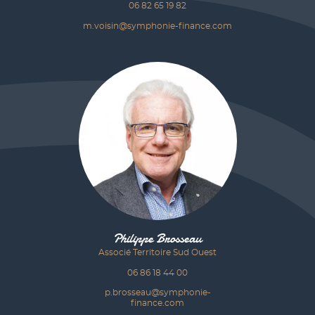
06 82 65 19 82
m.voisin@symphonie-finance.com
Philippe Brosseau
Associé Territoire Sud Ouest
06 86 18 44 00
p.brosseau@symphonie-
finance.com