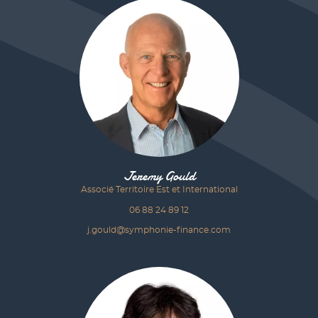
Jeremy Gould
Associé Territoire Est et International
06 88 24 89 12
j.gould@symphonie-finance.com