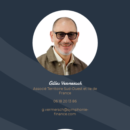
Gilles Vermersch
Associé Territoire Sud-Ouest et Ile de
France
06 18 20 13 86
g.vermersch@symphonie-
finance.com