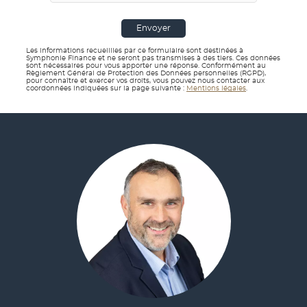
Envoyer
Les informations recueillies par ce formulaire sont destinées à
Symphonie Finance et ne seront pas transmises à des tiers. Ces données
sont nécessaires pour vous apporter une réponse. Conformément au
Règlement Général de Protection des Données personnelles (RGPD),
pour connaître et exercer vos droits, vous pouvez nous contacter aux
coordonnées indiquées sur la page suivante :
Mentions légales
.