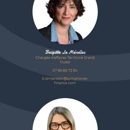
Brigitte Le Ménélec
Chargée d'affaires Territoire Grand
Ouest
07 69 88 72 94
b.lemenelec@symphonie-
finance.com