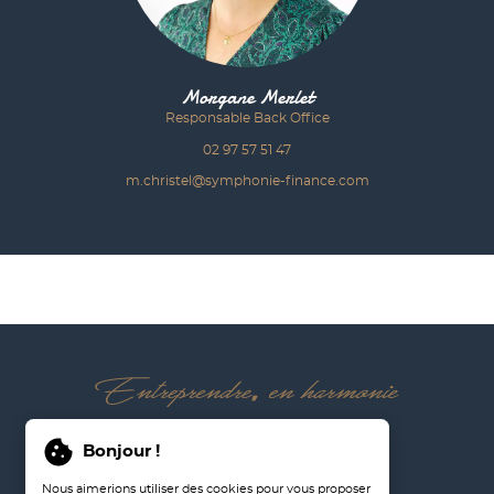
Morgane Merlet
Responsable Back Office
02 97 57 51 47
m.christel@symphonie-finance.com
02 97 57 51 47
Bonjour !
Nous rejoindre
Nous aimerions utiliser des cookies pour vous proposer