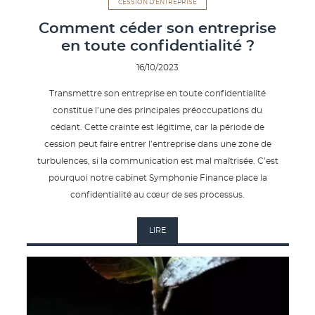
CESSION D'ENTREPRISE
Comment céder son entreprise
en toute confidentialité ?
16/10/2023
Transmettre son entreprise en toute confidentialité
constitue l’une des principales préoccupations du
cédant. Cette crainte est légitime, car la période de
cession peut faire entrer l’entreprise dans une zone de
turbulences, si la communication est mal maîtrisée. C’est
pourquoi notre cabinet Symphonie Finance place la
confidentialité au cœur de ses processus.
LIRE