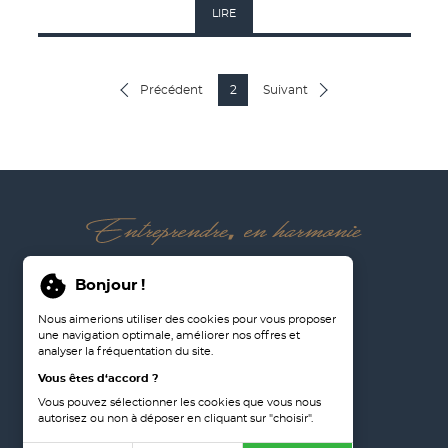
LIRE
Précédent
2
Suivant
02 97 57 51 47
Bonjour !
Nous rejoindre
Nous aimerions utiliser des cookies pour vous proposer
Nous contacter
une navigation optimale, améliorer nos offres et
analyser la fréquentation du site.
Mentions légales
Vous êtes d‘accord ?
Préférences de cookies
Vous pouvez sélectionner les cookies que vous nous
autorisez ou non à déposer en cliquant sur "choisir".
Plan du site