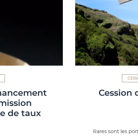
CESS
inancement
Cession d
mission
de de taux
Rares sont les por